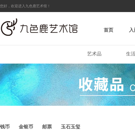
您好，欢迎进入九色鹿艺术馆！
首页
入
艺术品
生
钱币
金银币
邮票
玉石玉玺