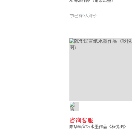
邬海清作品《驚泉出壑》
已有
0
人评价
咨询客服
陈华民宣纸水墨作品《秋悦图》