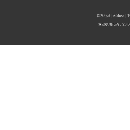
联系地址 | Addre
营业执照代码：9143010