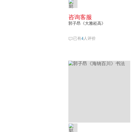
咨询客服
郭子昂《大雅崧高》
已有
4
人评价