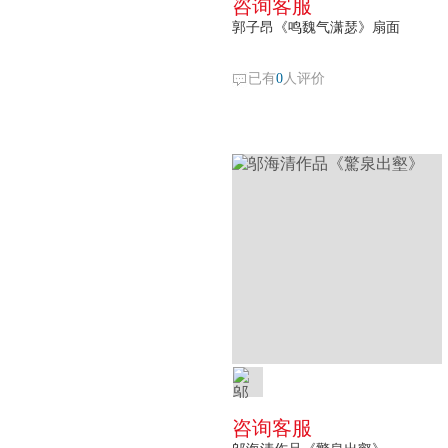
咨询客服
郭子昂《鸣魏气潇瑟》扇面
已有
0
人评价
咨询客服