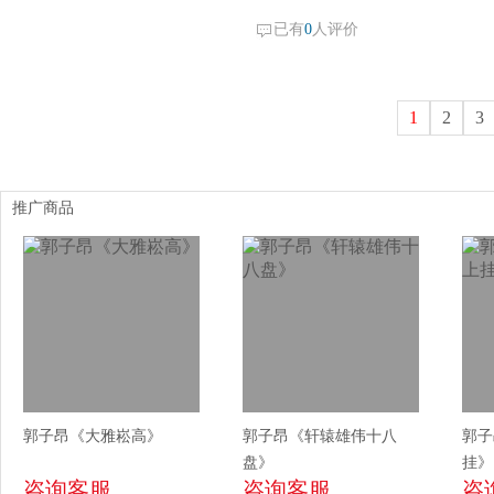
已有
0
人评价
1
2
3
推广商品
郭子昂《大雅崧高》
郭子昂《轩辕雄伟十八
郭子
盘》
挂》
咨询客服
咨询客服
咨