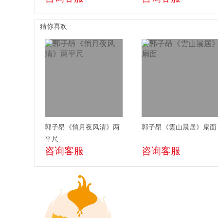
猜你喜欢
郭子昂《悄月夜风清》两
郭子昂《雲山晨居》扇面
平尺
咨询客服
咨询客服