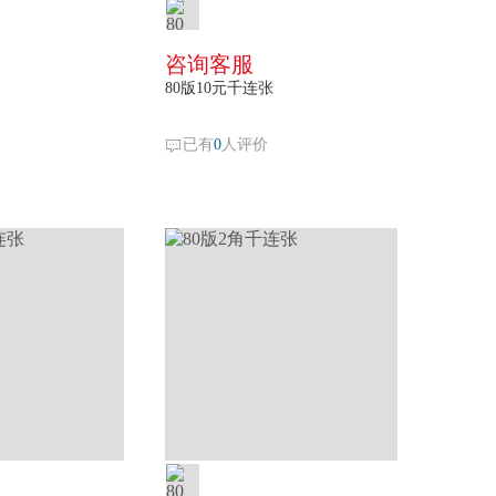
咨询客服
80版10元千连张
已有
0
人评价