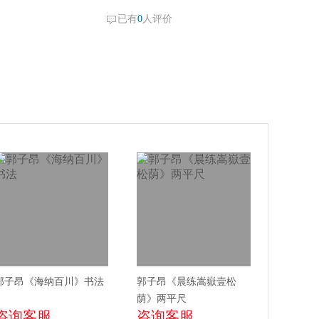
已有
0
人评价
郭子昂《海纳百川》书法
郭子昂《晨练嵩嶽壹松
荫》两平尺
咨询客服
咨询客服