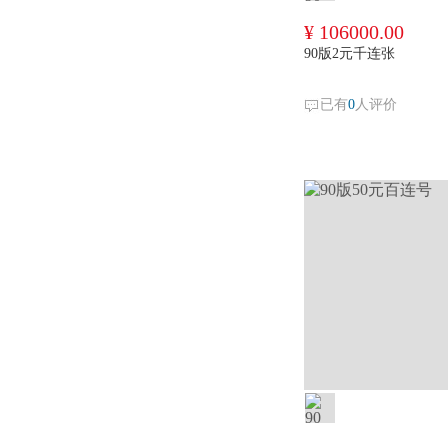
¥ 106000.00
90版2元千连张
已有
0
人评价