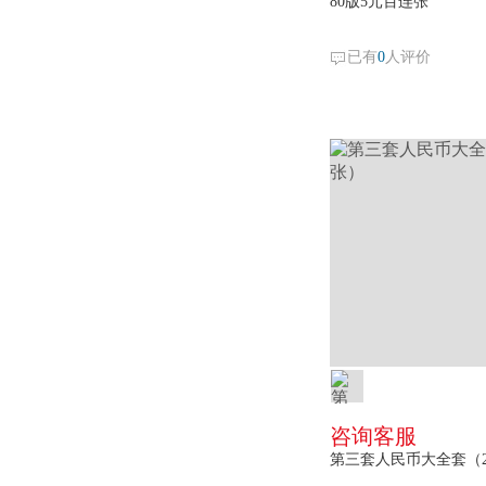
80版5元百连张
已有
0
人评价
咨询客服
第三套人民币大全套（2