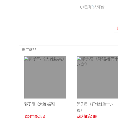
已有
0
人评价
推广商品
郭子昂《大雅崧高》
郭子昂《轩辕雄伟十八
盘》
咨询客服
咨询客服