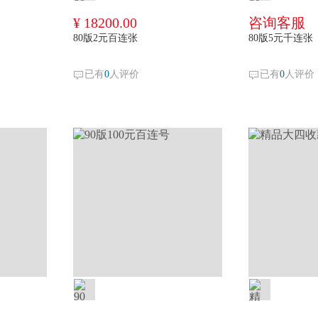
¥ 18200.00
咨询客服
80版2元百连张
80版5元千连张
已有
0
人评价
已有
0
人评价