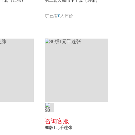
全套（11张）
第二套人民币小全套（14张）
已有
0
人评价
咨询客服
90版1元千连张