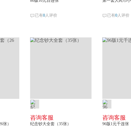
80版10元百连张
第一套人民币小
已有
0
人评价
已有
0
人评价
咨询客服
咨询客服
6张）
纪念钞大全套（35张）
96版1元千连张