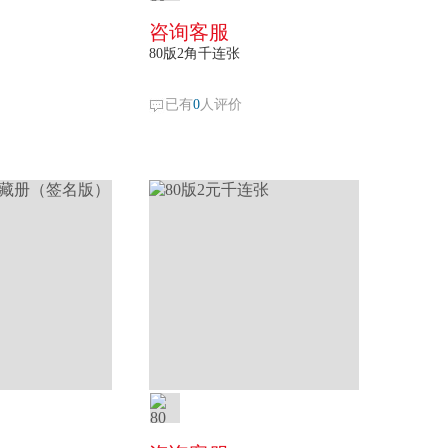
咨询客服
80版2角千连张
已有
0
人评价