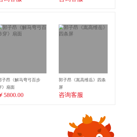
郭子昂《解马弯弓百步
郭子昂《嵩高维岳》四条
穿》扇面
屏
￥5800.00
咨询客服