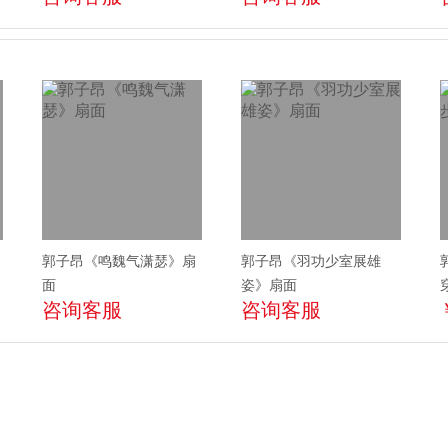
郭子昂《鸣魏气潇瑟》扇
郭子昂《羽功少室展雄
面
姿》扇面
咨询客服
咨询客服