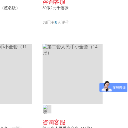
咨询客服
（签名版）
80版2元千连张
已有
0
人评价
咨询客服