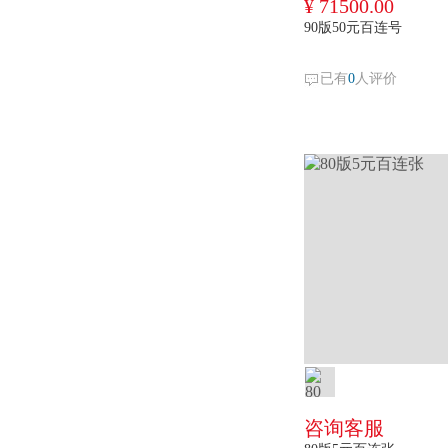
¥ 71500.00
90版50元百连号
已有
0
人评价
咨询客服