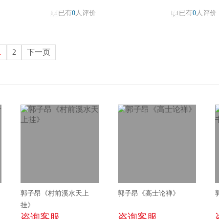
已有
0
人评价
已有
0
人评价
1
2
下一页
郭子昂《村前溪水天上
郭子昂《高士论禅》
挂》
咨询客服
咨询客服