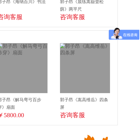
郭子昂《海纳百川》书法
郭子昂《晨练嵩嶽壹松
荫》两平尺
咨询客服
咨询客服
郭子昂《解马弯弓百步
郭子昂《嵩高维岳》四条
穿》扇面
屏
￥5800.00
咨询客服