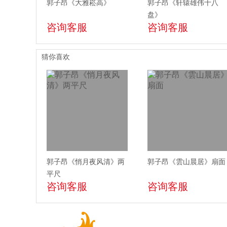
郭子昂《大雅崧高》
郭子昂《轩辕雄伟十八
盘》
咨询客服
咨询客服
猜你喜欢
郭子昂《悄月夜风清》两
郭子昂《雲山晨居》扇面
平尺
咨询客服
咨询客服