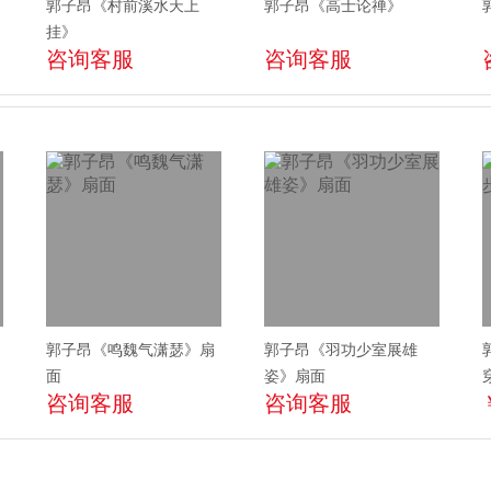
郭子昂《村前溪水天上
郭子昂《高士论禅》
挂》
咨询客服
咨询客服
郭子昂《鸣魏气潇瑟》扇
郭子昂《羽功少室展雄
面
姿》扇面
咨询客服
咨询客服