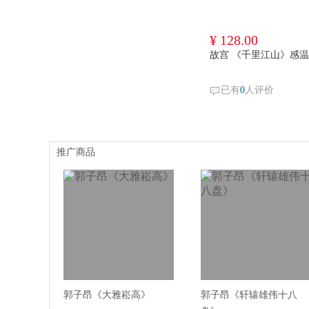
¥ 128.00
故宫 《千里江山》感
已有
0
人评价
推广商品
郭子昂《大雅崧高》
郭子昂《轩辕雄伟十八