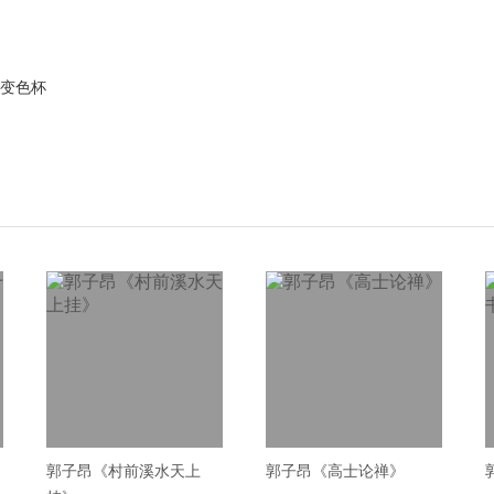
温变色杯
郭子昂《村前溪水天上
郭子昂《高士论禅》