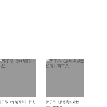
郭子昂《海纳百川》书法
郭子昂《晨练嵩嶽壹松