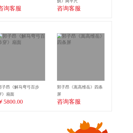
荫》两平尺
咨询客服
咨询客服
郭子昂《解马弯弓百步
郭子昂《嵩高维岳》四条
穿》扇面
屏
￥5800.00
咨询客服