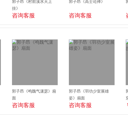
郭子昂《村前溪水天上
郭子昂《高士论禅》
挂》
咨询客服
咨询客服
郭子昂《鸣魏气潇瑟》扇
郭子昂《羽功少室展雄
面
姿》扇面
咨询客服
咨询客服