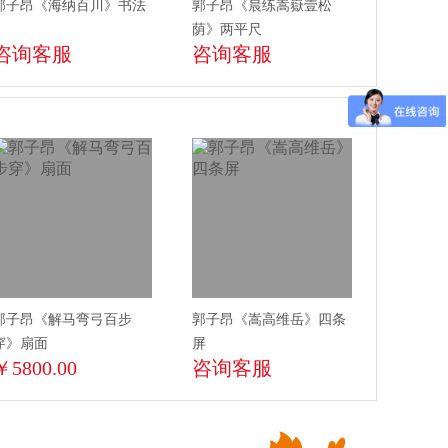
郭子昂《海纳百川》书法
郭子昂《晨练嵩嶽壹松
荫》两平尺
咨询客服
咨询客服
郭子昂《解马弯弓百步
郭子昂《嵩高维岳》四条
穿》扇面
屏
￥5800.00
咨询客服