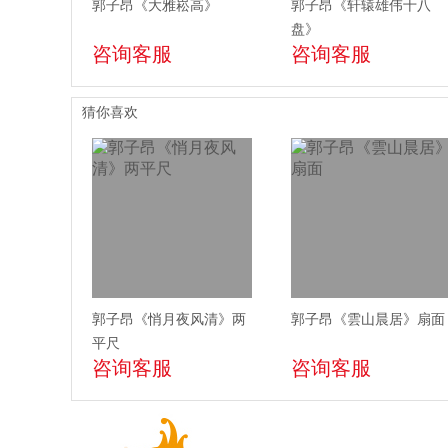
郭子昂《大雅崧高》
郭子昂《轩辕雄伟十八
盘》
咨询客服
咨询客服
猜你喜欢
郭子昂《悄月夜风清》两
郭子昂《雲山晨居》扇面
平尺
咨询客服
咨询客服