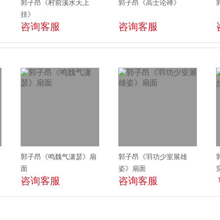
郭子昂《村前溪水天上
郭子昂《高士论禅》
挂》
咨询客服
咨询客服
郭子昂《鸣魏气潇瑟》扇
郭子昂《羽功少室展雄
面
姿》扇面
咨询客服
咨询客服