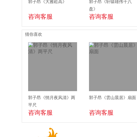
郭子昂《大雅崧高》
郭子昂《轩辕雄伟十八
盘》
咨询客服
咨询客服
猜你喜欢
郭子昂《悄月夜风清》两
郭子昂《雲山晨居》扇面
平尺
咨询客服
咨询客服