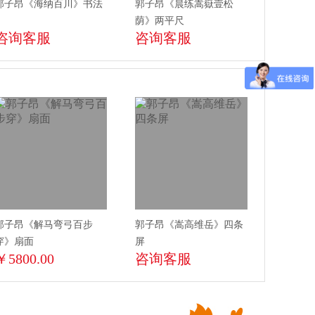
郭子昂《海纳百川》书法
郭子昂《晨练嵩嶽壹松
荫》两平尺
咨询客服
咨询客服
郭子昂《解马弯弓百步
郭子昂《嵩高维岳》四条
穿》扇面
屏
￥5800.00
咨询客服