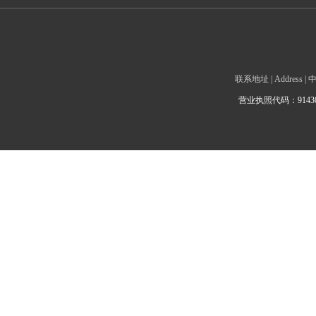
联系地址 | Addre
营业执照代码：9143010