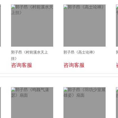
郭子昂《村前溪水天上
郭子昂《高士论禅》
挂》
咨询客服
咨询客服