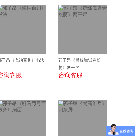
郭子昂《海纳百川》书法
郭子昂《晨练嵩嶽壹松
荫》两平尺
咨询客服
咨询客服