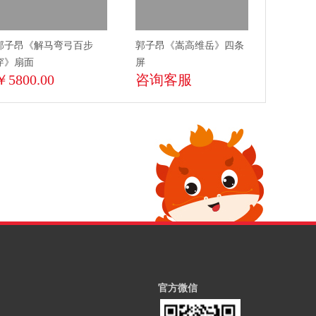
郭子昂《解马弯弓百步
郭子昂《嵩高维岳》四条
穿》扇面
屏
￥5800.00
咨询客服
官方微信