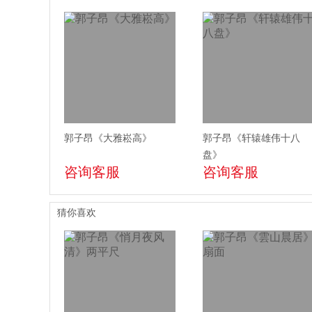
郭子昂《大雅崧高》
郭子昂《轩辕雄伟十八
盘》
咨询客服
咨询客服
猜你喜欢