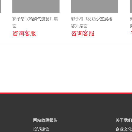
郭子昂《鸣魏气潇瑟》扇
郭子昂《羽功少室展雄
面
姿》扇面
咨询客服
咨询客服
网站故障报告
关于我们
投诉建议
企业文化