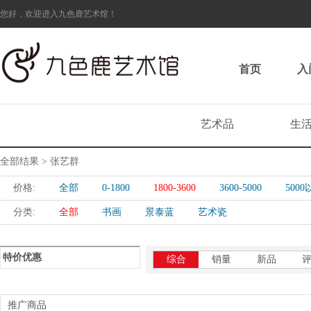
您好，欢迎进入九色鹿艺术馆！
首页
入
艺术品
生
全部结果 > 张艺群
价格:
全部
0-1800
1800-3600
3600-5000
500
分类:
全部
书画
景泰蓝
艺术瓷
特价优惠
综合
销量
新品
推广商品