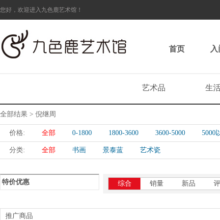
您好，欢迎进入九色鹿艺术馆！
首页
入
艺术品
生
全部结果 > 倪继周
价格:
全部
0-1800
1800-3600
3600-5000
500
分类:
全部
书画
景泰蓝
艺术瓷
特价优惠
综合
销量
新品
推广商品