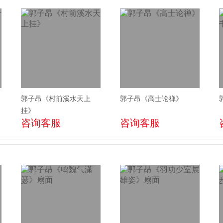
郭子昂《村前溪水天上
郭子昂《高士论禅》
挂》
咨询客服
咨询客服