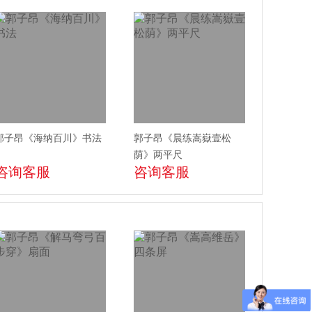
郭子昂《海纳百川》书法
郭子昂《晨练嵩嶽壹松
荫》两平尺
咨询客服
咨询客服