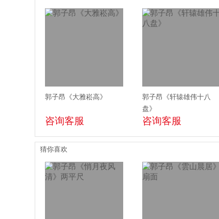
郭子昂《大雅崧高》
郭子昂《轩辕雄伟十八
盘》
咨询客服
咨询客服
猜你喜欢