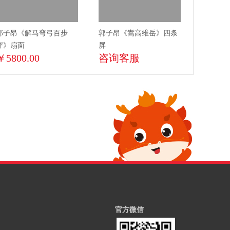
郭子昂《解马弯弓百步
郭子昂《嵩高维岳》四条
穿》扇面
屏
￥5800.00
咨询客服
官方微信