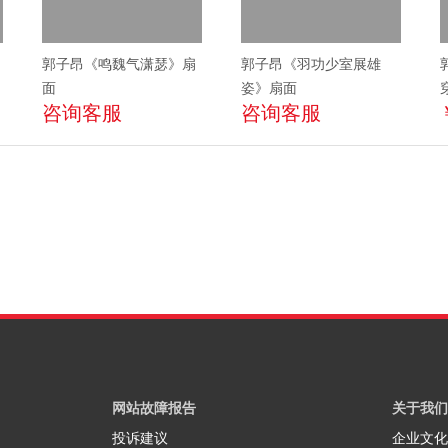
郭子昂《鸣魏气潇瑟》扇
郭子昂《羽功少室展雄
面
姿》扇面
咨询客服
咨询客服
网站故障报告
关于我们
投诉建议
企业文化