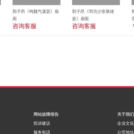
郭子昂《鸣魏气潇瑟》扇
郭子昂《羽功少室展雄
面
姿》扇面
咨询客服
咨询客服
网站故障报告
关于我们
投诉建议
企业文化
服务电话
公司地址