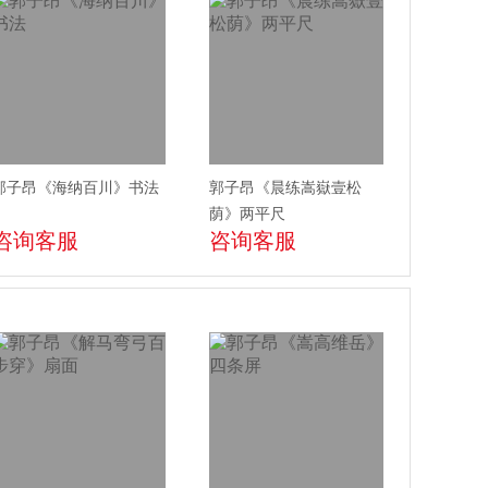
郭子昂《海纳百川》书法
郭子昂《晨练嵩嶽壹松
荫》两平尺
咨询客服
咨询客服