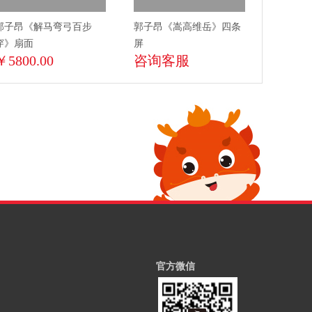
郭子昂《解马弯弓百步
郭子昂《嵩高维岳》四条
穿》扇面
屏
￥5800.00
咨询客服
官方微信