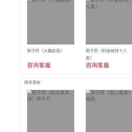
郭子昂《大雅崧高》
郭子昂《轩辕雄伟十八
盘》
咨询客服
咨询客服
猜你喜欢