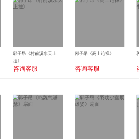
郭子昂《村前溪水天上
郭子昂《高士论禅》
挂》
咨询客服
咨询客服