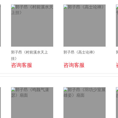
郭子昂《村前溪水天上
郭子昂《高士论禅》
挂》
咨询客服
咨询客服