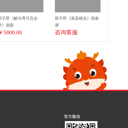
郭子昂《解马弯弓百步
郭子昂《嵩高维岳》四条
穿》扇面
屏
￥5800.00
咨询客服
官方微信