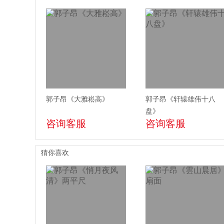
郭子昂《大雅崧高》
郭子昂《轩辕雄伟十八
盘》
咨询客服
咨询客服
猜你喜欢