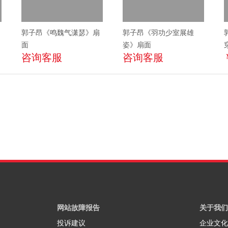
郭子昂《鸣魏气潇瑟》扇
郭子昂《羽功少室展雄
面
姿》扇面
咨询客服
咨询客服
网站故障报告
关于我们
投诉建议
企业文化