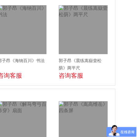
郭子昂《海纳百川》书法
郭子昂《晨练嵩嶽壹松
荫》两平尺
咨询客服
咨询客服