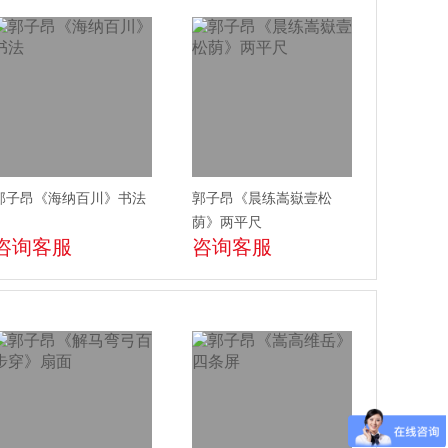
郭子昂《海纳百川》书法
郭子昂《晨练嵩嶽壹松
荫》两平尺
咨询客服
咨询客服