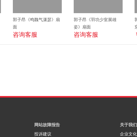
郭子昂《鸣魏气潇瑟》扇
郭子昂《羽功少室展雄
面
姿》扇面
咨询客服
咨询客服
网站故障报告
关于我们
投诉建议
企业文化