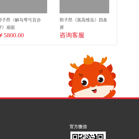
郭子昂《解马弯弓百步
郭子昂《嵩高维岳》四条
穿》扇面
屏
￥5800.00
咨询客服
官方微信