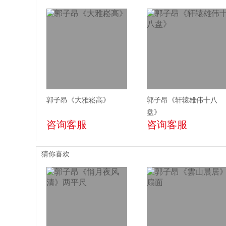
郭子昂《大雅崧高》
郭子昂《轩辕雄伟十八
盘》
咨询客服
咨询客服
猜你喜欢