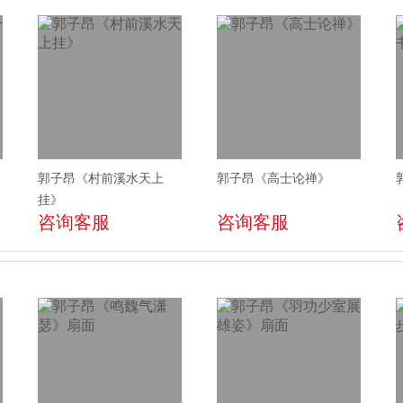
郭子昂《村前溪水天上
郭子昂《高士论禅》
挂》
咨询客服
咨询客服