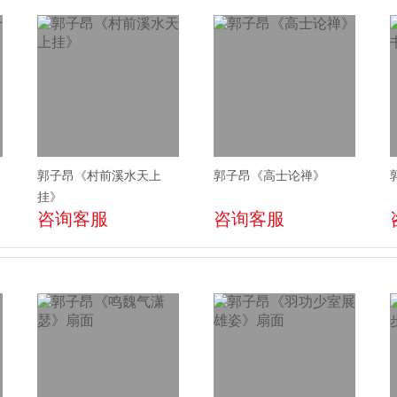
郭子昂《村前溪水天上
郭子昂《高士论禅》
挂》
咨询客服
咨询客服