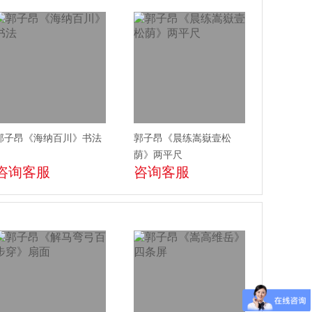
郭子昂《海纳百川》书法
郭子昂《晨练嵩嶽壹松
荫》两平尺
咨询客服
咨询客服