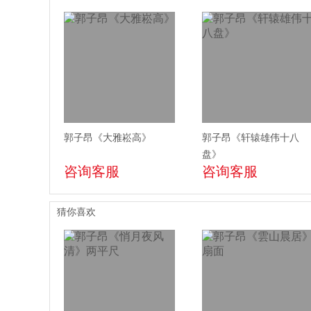
郭子昂《大雅崧高》
郭子昂《轩辕雄伟十八
盘》
咨询客服
咨询客服
猜你喜欢