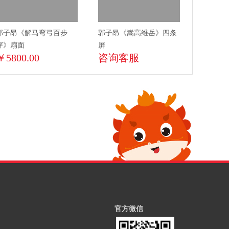
郭子昂《解马弯弓百步
郭子昂《嵩高维岳》四条
穿》扇面
屏
￥5800.00
咨询客服
官方微信