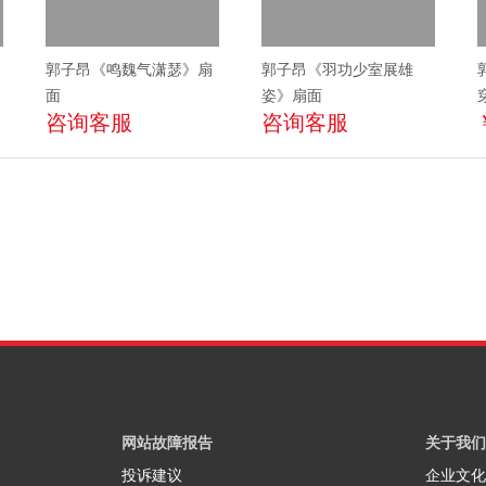
郭子昂《鸣魏气潇瑟》扇
郭子昂《羽功少室展雄
面
姿》扇面
咨询客服
咨询客服
网站故障报告
关于我们
投诉建议
企业文化