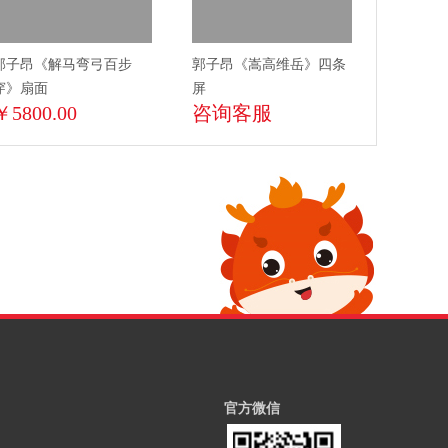
郭子昂《解马弯弓百步
郭子昂《嵩高维岳》四条
穿》扇面
屏
￥5800.00
咨询客服
官方微信