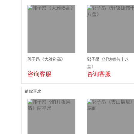
郭子昂《大雅崧高》
郭子昂《轩辕雄伟十八
盘》
咨询客服
咨询客服
猜你喜欢