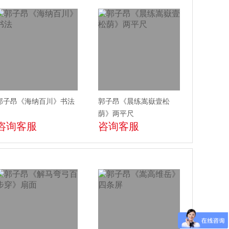
郭子昂《海纳百川》书法
郭子昂《晨练嵩嶽壹松
荫》两平尺
咨询客服
咨询客服