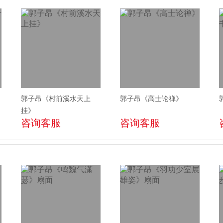
郭子昂《村前溪水天上
郭子昂《高士论禅》
挂》
咨询客服
咨询客服