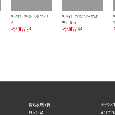
郭子昂《鸣魏气潇瑟》扇
郭子昂《羽功少室展雄
面
姿》扇面
咨询客服
咨询客服
网站故障报告
关于我们
投诉建议
企业文化