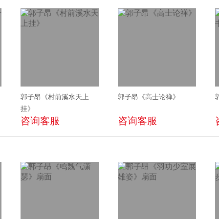
郭子昂《村前溪水天上
郭子昂《高士论禅》
挂》
咨询客服
咨询客服