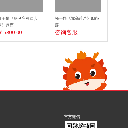
郭子昂《解马弯弓百步
郭子昂《嵩高维岳》四条
穿》扇面
屏
￥5800.00
咨询客服
官方微信