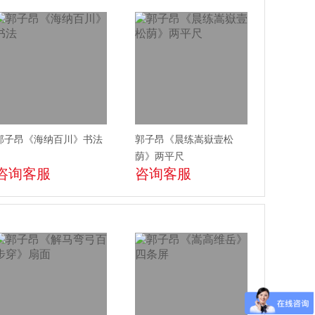
郭子昂《海纳百川》书法
郭子昂《晨练嵩嶽壹松
荫》两平尺
咨询客服
咨询客服