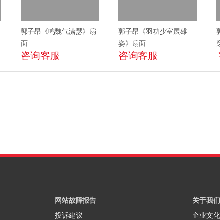
郭子昂《鸣魏气潇瑟》扇
郭子昂《羽功少室展雄
面
姿》扇面
咨询客服
咨询客服
网站故障报告
关于我们
投诉建议
企业文化