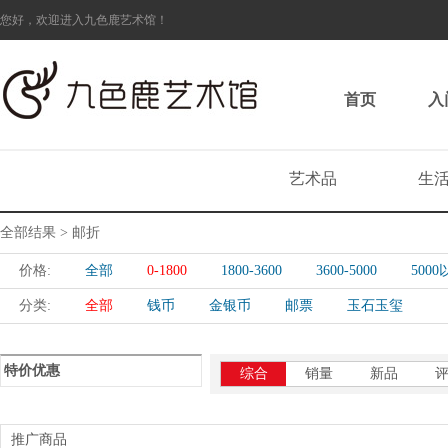
您好，欢迎进入九色鹿艺术馆！
首页
入
艺术品
生
全部结果 > 邮折
价格:
全部
0-1800
1800-3600
3600-5000
500
分类:
全部
钱币
金银币
邮票
玉石玉玺
特价优惠
综合
销量
新品
推广商品