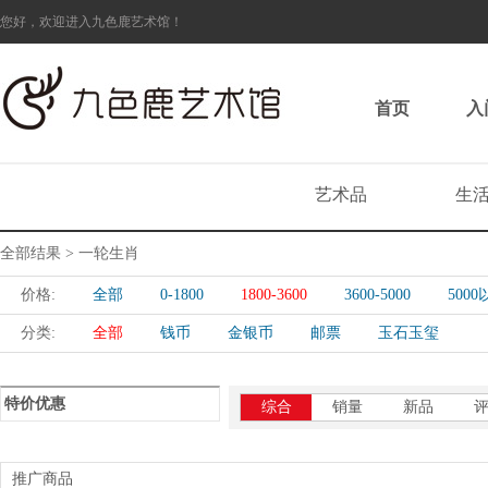
您好，欢迎进入九色鹿艺术馆！
首页
入
艺术品
生
全部结果 > 一轮生肖
价格:
全部
0-1800
1800-3600
3600-5000
500
分类:
全部
钱币
金银币
邮票
玉石玉玺
特价优惠
综合
销量
新品
推广商品