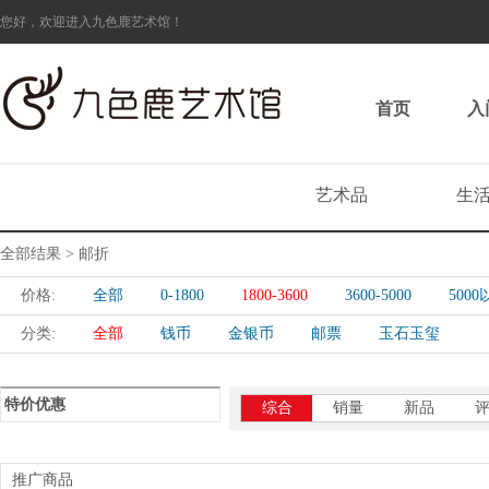
您好，欢迎进入九色鹿艺术馆！
首页
入
艺术品
生
全部结果 > 邮折
价格:
全部
0-1800
1800-3600
3600-5000
500
分类:
全部
钱币
金银币
邮票
玉石玉玺
特价优惠
综合
销量
新品
推广商品