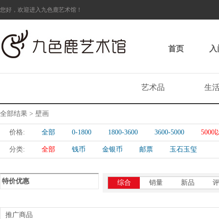
您好，欢迎进入九色鹿艺术馆！
首页
入
艺术品
生
全部结果 > 壁画
价格:
全部
0-1800
1800-3600
3600-5000
500
分类:
全部
钱币
金银币
邮票
玉石玉玺
特价优惠
综合
销量
新品
推广商品