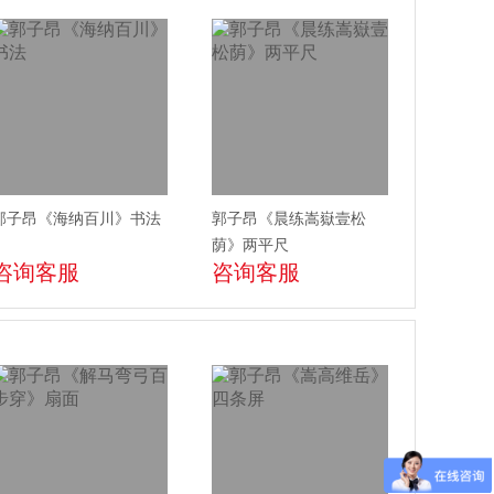
郭子昂《海纳百川》书法
郭子昂《晨练嵩嶽壹松
荫》两平尺
咨询客服
咨询客服