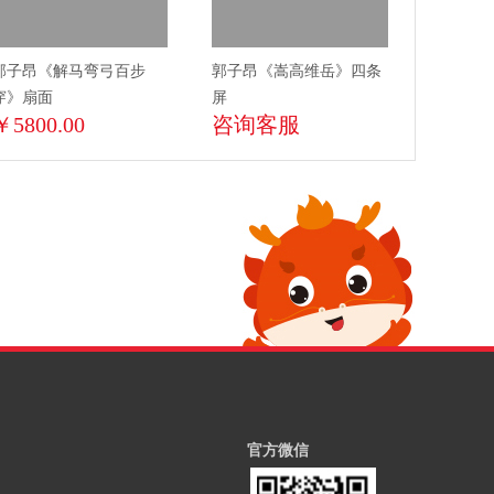
郭子昂《解马弯弓百步
郭子昂《嵩高维岳》四条
穿》扇面
屏
￥5800.00
咨询客服
官方微信