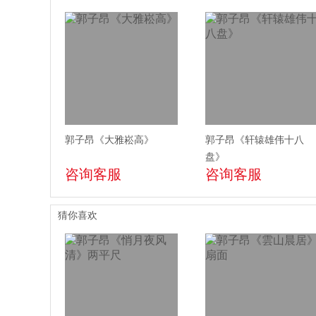
郭子昂《大雅崧高》
郭子昂《轩辕雄伟十八
盘》
咨询客服
咨询客服
猜你喜欢