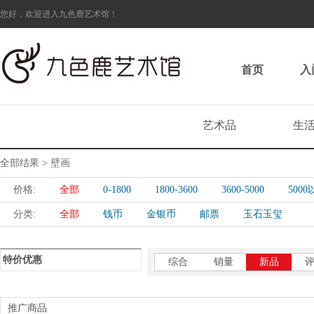
您好，欢迎进入九色鹿艺术馆！
首页
入
艺术品
生
全部结果 > 壁画
价格:
全部
0-1800
1800-3600
3600-5000
500
分类:
全部
钱币
金银币
邮票
玉石玉玺
特价优惠
综合
销量
新品
推广商品