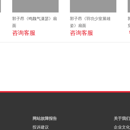
郭子昂《鸣魏气潇瑟》扇
郭子昂《羽功少室展雄
面
姿》扇面
咨询客服
咨询客服
网站故障报告
关于我们
投诉建议
企业文化