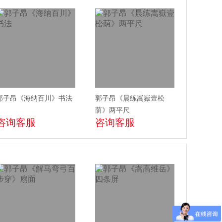
郭子昂《海纳百川》书法
郭子昂《晨练嵩嶽壹松
荫》两平尺
咨询客服
咨询客服