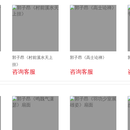
郭子昂《村前溪水天上
郭子昂《高士论禅》
挂》
咨询客服
咨询客服