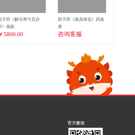
郭子昂《解马弯弓百步
郭子昂《嵩高维岳》四条
穿》扇面
屏
￥5800.00
咨询客服
官方微信