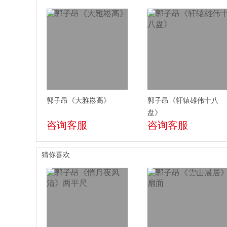
郭子昂《大雅崧高》
郭子昂《轩辕雄伟十八
盘》
咨询客服
咨询客服
猜你喜欢