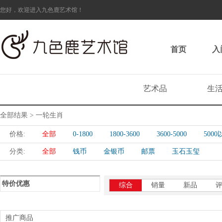
您好，欢迎进入九色鹿艺术馆！
首页
入
艺术品
生
全部结果 > 一轮生肖
价格:
全部
0-1800
1800-3600
3600-5000
500
分类:
全部
钱币
金银币
邮票
玉石玉玺
特价优惠
综合
销量
新品
推广商品