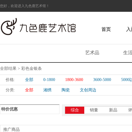
您好，欢迎进入九色鹿艺术馆！
首页
入
艺术品
生
全部结果 > 彩色金银条
价格:
全部
0-1800
1800-3600
3600-5000
500
分类:
全部
湘绣
陶瓷
文创周边
特价优惠
综合
销量
新品
推广商品