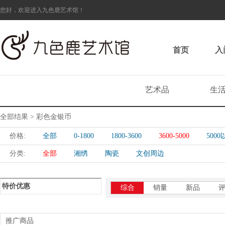
您好，欢迎进入九色鹿艺术馆！
首页
入
艺术品
生
全部结果 > 彩色金银币
价格:
全部
0-1800
1800-3600
3600-5000
500
分类:
全部
湘绣
陶瓷
文创周边
特价优惠
综合
销量
新品
推广商品