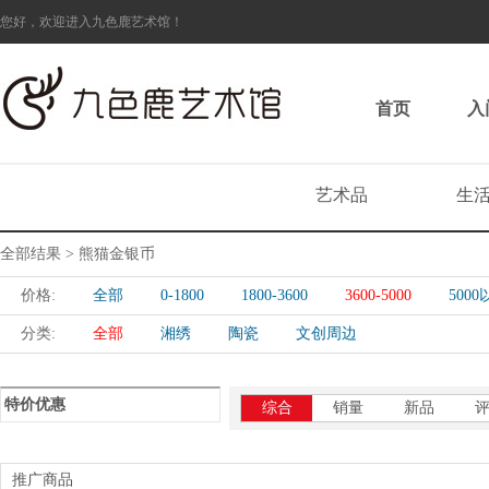
您好，欢迎进入九色鹿艺术馆！
首页
入
艺术品
生
全部结果 > 熊猫金银币
价格:
全部
0-1800
1800-3600
3600-5000
500
分类:
全部
湘绣
陶瓷
文创周边
特价优惠
综合
销量
新品
推广商品