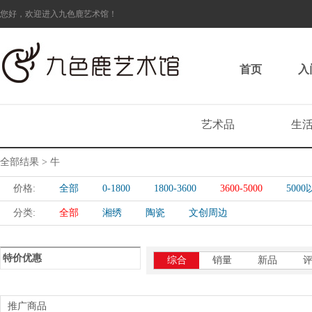
您好，欢迎进入九色鹿艺术馆！
首页
入
艺术品
生
全部结果 > 牛
价格:
全部
0-1800
1800-3600
3600-5000
500
分类:
全部
湘绣
陶瓷
文创周边
特价优惠
综合
销量
新品
推广商品