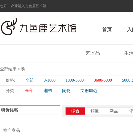
您好，欢迎进入九色鹿艺术馆！
首页
入
艺术品
生
全部结果 > 狗
价格:
全部
0-1800
1800-3600
3600-5000
500
分类:
全部
湘绣
陶瓷
文创周边
特价优惠
综合
销量
新品
推广商品