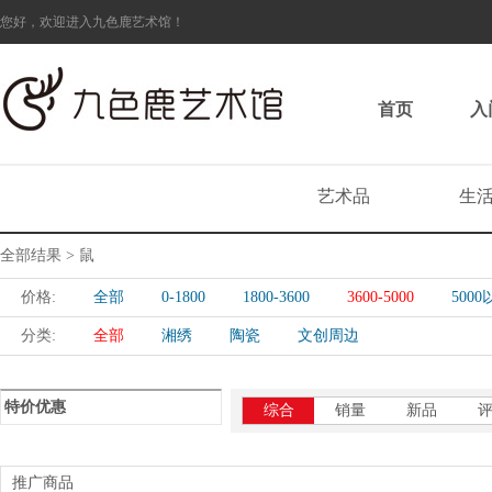
您好，欢迎进入九色鹿艺术馆！
首页
入
艺术品
生
全部结果 > 鼠
价格:
全部
0-1800
1800-3600
3600-5000
500
分类:
全部
湘绣
陶瓷
文创周边
特价优惠
综合
销量
新品
推广商品