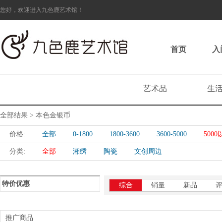
您好，欢迎进入九色鹿艺术馆！
首页
入
艺术品
生
全部结果 > 本色金银币
价格:
全部
0-1800
1800-3600
3600-5000
500
分类:
全部
湘绣
陶瓷
文创周边
特价优惠
综合
销量
新品
推广商品