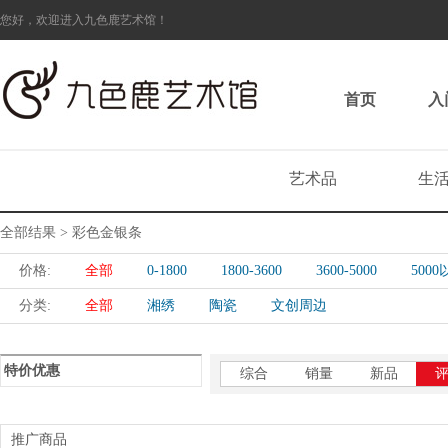
您好，欢迎进入九色鹿艺术馆！
首页
入
艺术品
生
全部结果 > 彩色金银条
价格:
全部
0-1800
1800-3600
3600-5000
500
分类:
全部
湘绣
陶瓷
文创周边
特价优惠
综合
销量
新品
推广商品