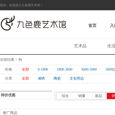
您好，欢迎进入九色鹿艺术馆！
首页
入
艺术品
生
全部结果 > 狗
价格:
全部
0-1800
1800-3600
3600-5000
500
分类:
全部
湘绣
陶瓷
文创周边
特价优惠
综合
销量
新品
推广商品