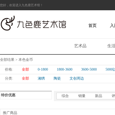
您好，欢迎进入九色鹿艺术馆！
首页
入
艺术品
生
全部结果 > 本色金币
价格:
全部
0-1800
1800-3600
3600-5000
500
分类:
全部
湘绣
陶瓷
文创周边
特价优惠
综合
销量
新品
推广商品