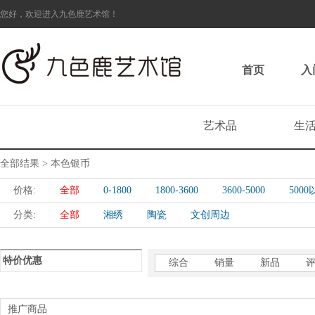
您好，欢迎进入九色鹿艺术馆！
首页
入
艺术品
生
全部结果 > 本色银币
价格:
全部
0-1800
1800-3600
3600-5000
500
分类:
全部
湘绣
陶瓷
文创周边
特价优惠
综合
销量
新品
推广商品