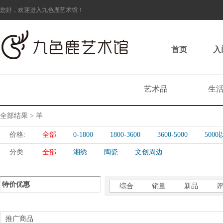
您好，欢迎进入九色鹿艺术馆！
首页
入
艺术品
生
全部结果 > 羊
价格:
全部
0-1800
1800-3600
3600-5000
500
分类:
全部
湘绣
陶瓷
文创周边
特价优惠
综合
销量
新品
推广商品