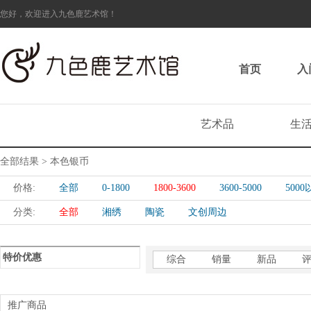
您好，欢迎进入九色鹿艺术馆！
首页
入
艺术品
生
全部结果 > 本色银币
价格:
全部
0-1800
1800-3600
3600-5000
500
分类:
全部
湘绣
陶瓷
文创周边
特价优惠
综合
销量
新品
推广商品