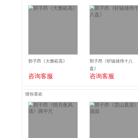
郭子昂《大雅崧高》
郭子昂《轩辕雄伟十八
盘》
咨询客服
咨询客服
猜你喜欢