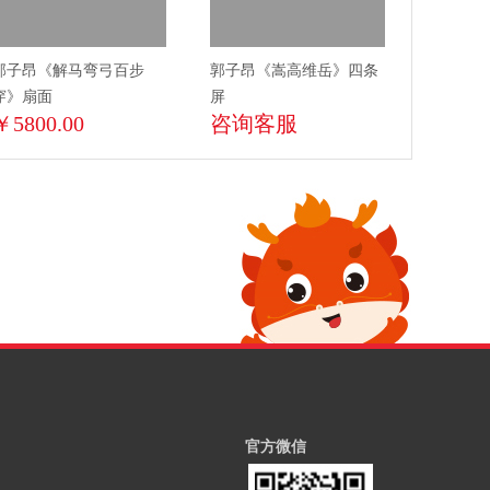
郭子昂《解马弯弓百步
郭子昂《嵩高维岳》四条
穿》扇面
屏
￥5800.00
咨询客服
官方微信