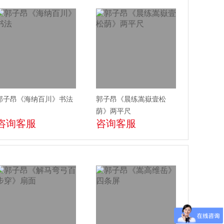
郭子昂《海纳百川》书法
郭子昂《晨练嵩嶽壹松
荫》两平尺
咨询客服
咨询客服