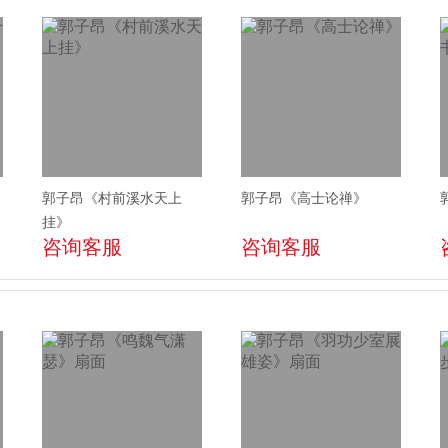
郭子昂《村前溪水天上
郭子昂《高士论禅》
挂》
咨询客服
咨询客服