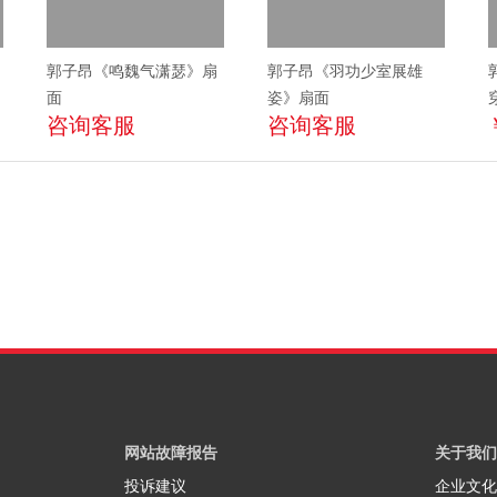
郭子昂《鸣魏气潇瑟》扇
郭子昂《羽功少室展雄
面
姿》扇面
咨询客服
咨询客服
网站故障报告
关于我们
投诉建议
企业文化