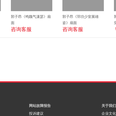
郭子昂《鸣魏气潇瑟》扇
郭子昂《羽功少室展雄
面
姿》扇面
咨询客服
咨询客服
网站故障报告
关于我们
投诉建议
企业文化