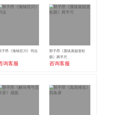
郭子昂《海纳百川》书法
郭子昂《晨练嵩嶽壹松
荫》两平尺
咨询客服
咨询客服