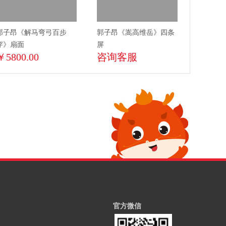
郭子昂《解马弯弓百步
郭子昂《嵩高维岳》四条
穿》扇面
屏
￥5800.00
咨询客服
官方微信