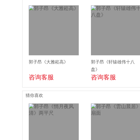
郭子昂《大雅崧高》
郭子昂《轩辕雄伟十八
盘》
咨询客服
咨询客服
猜你喜欢