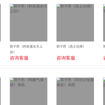
郭子昂《村前溪水天上
郭子昂《高士论禅》
挂》
咨询客服
咨询客服