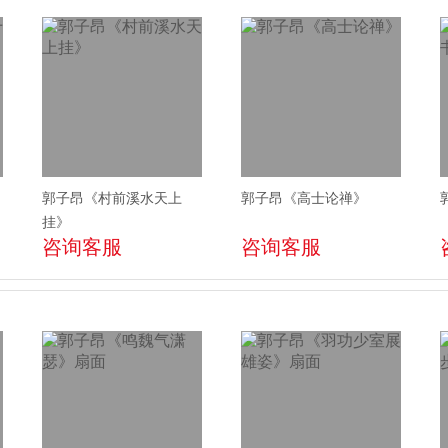
郭子昂《村前溪水天上
郭子昂《高士论禅》
挂》
咨询客服
咨询客服