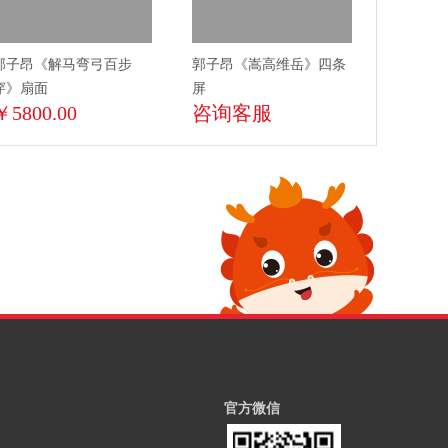
郭子昂《解马弯弓百步
郭子昂《嵩高维岳》四条
穿》扇面
屏
￥5800.00
咨询客服
官方微信