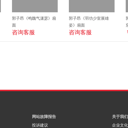
郭子昂《鸣魏气潇瑟》扇
郭子昂《羽功少室展雄
面
姿》扇面
咨询客服
咨询客服
网站故障报告
关于我们
投诉建议
企业文化