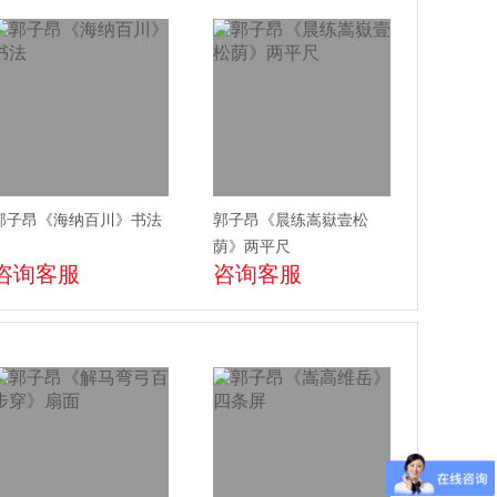
郭子昂《海纳百川》书法
郭子昂《晨练嵩嶽壹松
荫》两平尺
咨询客服
咨询客服