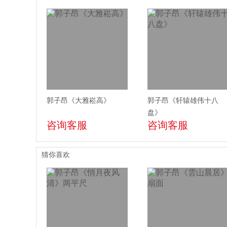
郭子昂《大雅崧高》
郭子昂《轩辕雄伟十八
盘》
咨询客服
咨询客服
猜你喜欢