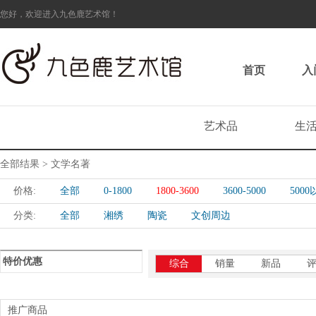
您好，欢迎进入九色鹿艺术馆！
首页
入
艺术品
生
全部结果 > 文学名著
价格:
全部
0-1800
1800-3600
3600-5000
500
分类:
全部
湘绣
陶瓷
文创周边
特价优惠
综合
销量
新品
推广商品