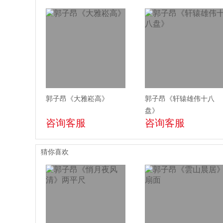
郭子昂《大雅崧高》
郭子昂《轩辕雄伟十八
盘》
咨询客服
咨询客服
猜你喜欢