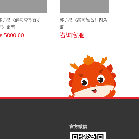
郭子昂《解马弯弓百步
郭子昂《嵩高维岳》四条
穿》扇面
屏
￥5800.00
咨询客服
官方微信