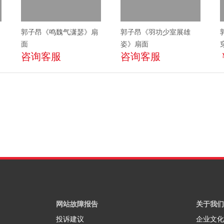
郭子昂《鸣魏气潇瑟》扇
郭子昂《羽功少室展雄
面
姿》扇面
咨询客服
咨询客服
网站故障报告
关于我们
投诉建议
企业文化