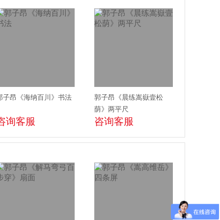
郭子昂《海纳百川》书法
郭子昂《晨练嵩嶽壹松
荫》两平尺
咨询客服
咨询客服