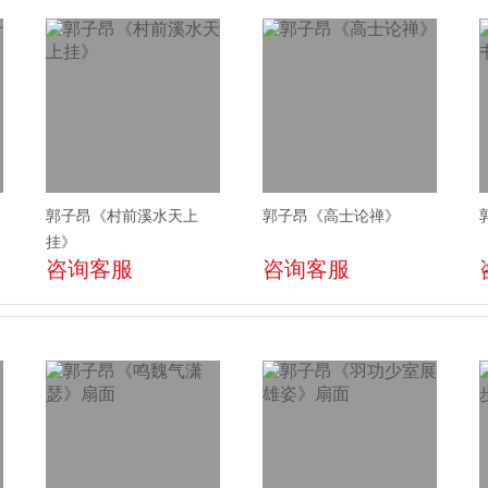
郭子昂《村前溪水天上
郭子昂《高士论禅》
挂》
咨询客服
咨询客服