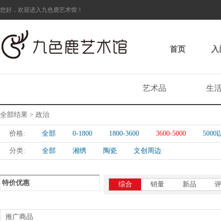
您好，欢迎进入九色鹿艺术馆！
首页
入
艺术品
生
全部结果 > 政治
价格:
全部
0-1800
1800-3600
3600-5000
500
分类:
全部
湘绣
陶瓷
文创周边
特价优惠
综合
销量
新品
推广商品