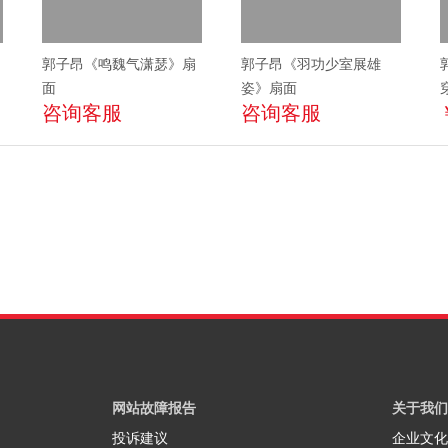
郭子昂《鸣魏气潇瑟》扇
郭子昂《羽功少室展雄
面
姿》扇面
咨询客服
咨询客服
网站故障报告
关于我们
投诉建议
企业文化