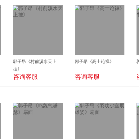
郭子昂《村前溪水天上
郭子昂《高士论禅》
挂》
咨询客服
咨询客服