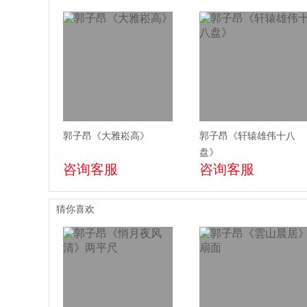
郭子昂《大雅崧高》
郭子昂《轩辕雄伟十八
盘》
咨询客服
咨询客服
猜你喜欢