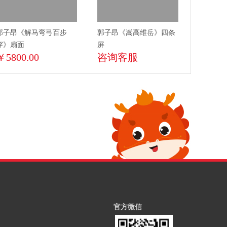
郭子昂《解马弯弓百步
郭子昂《嵩高维岳》四条
穿》扇面
屏
￥5800.00
咨询客服
官方微信