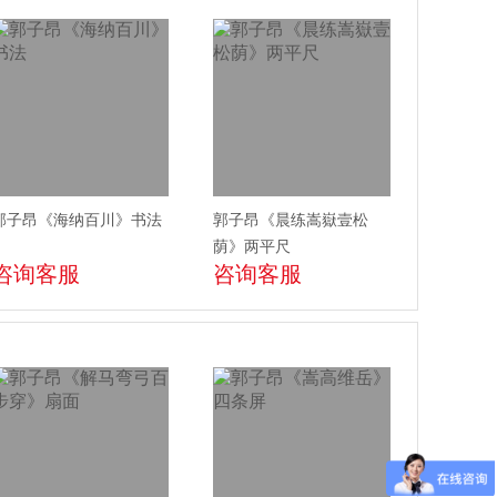
郭子昂《海纳百川》书法
郭子昂《晨练嵩嶽壹松
荫》两平尺
咨询客服
咨询客服