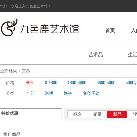
您好，欢迎进入九色鹿艺术馆！
首页
入
艺术品
生
全部结果 > 宗教
价格:
全部
0-1800
1800-3600
3600-5000
500
分类:
全部
湘绣
陶瓷
文创周边
特价优惠
综合
销量
新品
推广商品