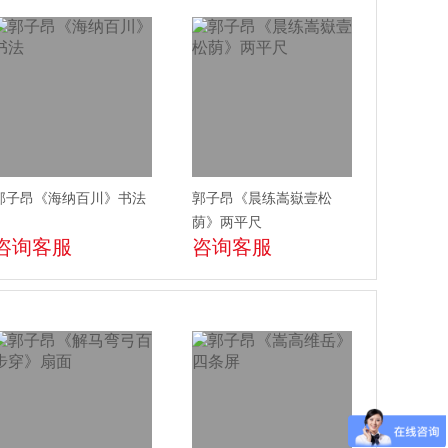
郭子昂《海纳百川》书法
郭子昂《晨练嵩嶽壹松
荫》两平尺
咨询客服
咨询客服