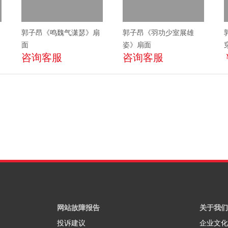
郭子昂《鸣魏气潇瑟》扇
郭子昂《羽功少室展雄
面
姿》扇面
咨询客服
咨询客服
网站故障报告
关于我们
投诉建议
企业文化