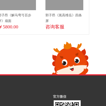
郭子昂《解马弯弓百步
郭子昂《嵩高维岳》四条
穿》扇面
屏
￥5800.00
咨询客服
官方微信