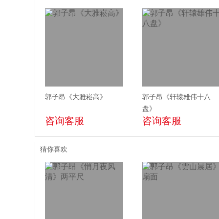
郭子昂《大雅崧高》
郭子昂《轩辕雄伟十八
盘》
咨询客服
咨询客服
猜你喜欢