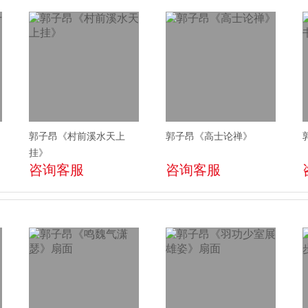
郭子昂《村前溪水天上
郭子昂《高士论禅》
挂》
咨询客服
咨询客服