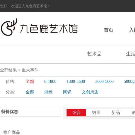
您好，欢迎进入九色鹿艺术馆！
首页
入
艺术品
生
全部结果 > 重大事件
价格:
全部
0-1800
1800-3600
3600-5000
500
分类:
全部
湘绣
陶瓷
文创周边
特价优惠
综合
销量
新品
推广商品