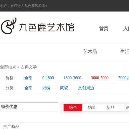
您好，欢迎进入九色鹿艺术馆！
首页
入
艺术品
生
全部结果 > 古典文学
价格:
全部
0-1800
1800-3600
3600-5000
500
分类:
全部
湘绣
陶瓷
文创周边
特价优惠
综合
销量
新品
推广商品